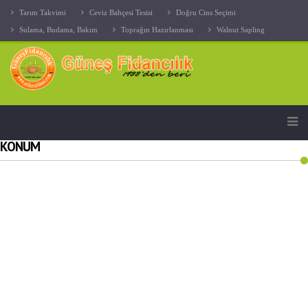
Tarım Takvimi
Ceviz Bahçesi Tesisi
Doğru Cins Seçimi
Sulama, Budama, Bakım
Toprağın Hazırlanması
Walnut Sapling
KONUM